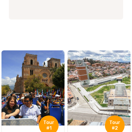
Tour
#6
Horarios
Recorrido
Tour Ingapirca +
Gualaceo &
Chordeleg
(Express)
Tour
#2