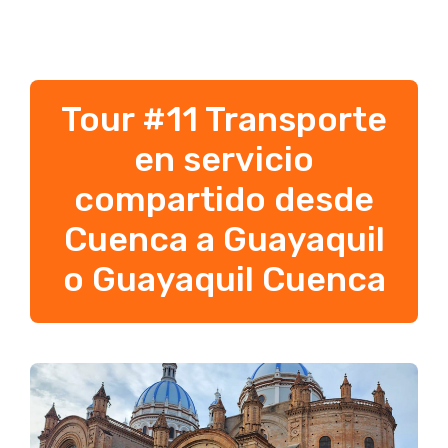
Tour #11 Transporte
en servicio
compartido desde
Cuenca a Guayaquil
o Guayaquil Cuenca